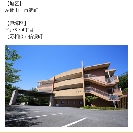
【旭区】
左近山 市沢町
【戸塚区】
平戸3・4丁目
（応相談）信濃町